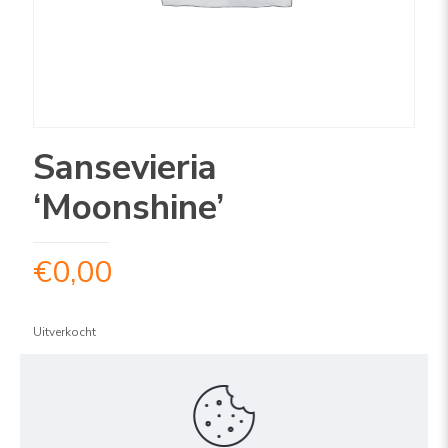
Sansevieria
‘Moonshine’
€
0,00
Uitverkocht
ARTIKELNUMMER:
2SAM1312
Share