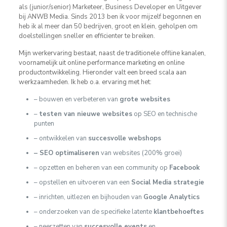
als (junior/senior) Marketeer, Business Developer en Uitgever
bij ANWB Media. Sinds 2013 ben ik voor mijzelf begonnen en
heb ik al meer dan 50 bedrijven, groot en klein, geholpen om
doelstellingen sneller en efficienter te breiken.
Mijn werkervaring bestaat, naast de traditionele offline kanalen,
voornamelijk uit online performance marketing en online
productontwikkeling. Hieronder valt een breed scala aan
werkzaamheden. Ik heb o.a. ervaring met het:
– bouwen en verbeteren van
grote websites
–
testen van nieuwe websites
op SEO en technische
punten
– ontwikkelen van
succesvolle webshops
– SEO optimaliseren
van websites (200% groei)
– opzetten en beheren van een community op
Facebook
– opstellen en uitvoeren van een
Social Media strategie
– inrichten, uitlezen en bijhouden van
Google Analytics
– onderzoeken van de specifieke latente
klantbehoeftes
– neerzetten van
succesvolle events
en