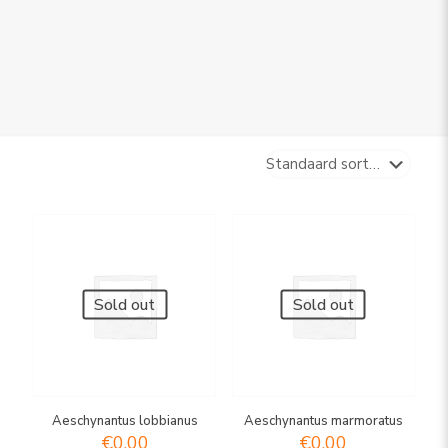
Sold out
Sold out
Aeschynantus lobbianus
Aeschynantus marmoratus
€
0,00
€
0,00