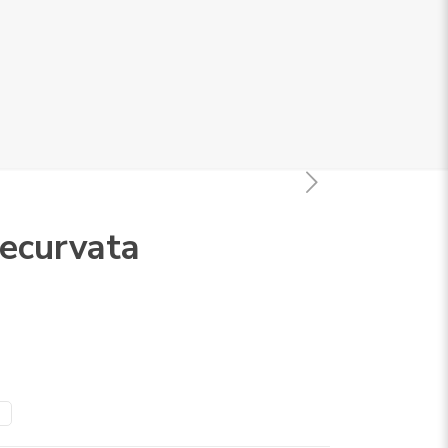
ecurvata
9