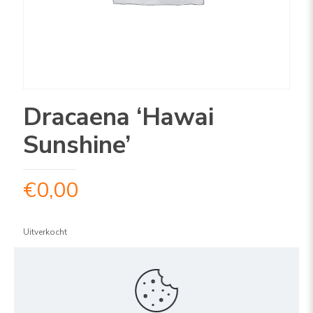
Dracaena ‘Hawai
Sunshine’
€
0,00
Uitverkocht
ARTIKELNUMMER:
1DRHS06315
Share