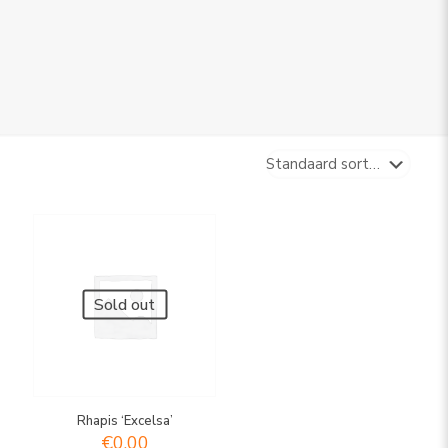
Sold out
Rhapis ‘Excelsa’
€
0,00